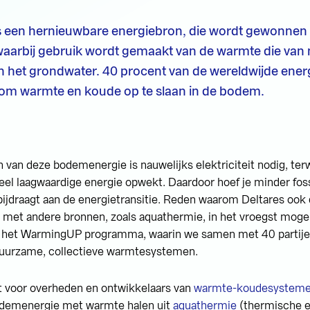
 een hernieuwbare energiebron, die wordt gewonnen 
aarbij gebruik wordt gemaakt van de warmte die van
n het grondwater. 40 procent van de wereldwijde ener
om warmte en koude op te slaan in de bodem.
van deze bodemenergie is nauwelijks elektriciteit nodig, ter
el laagwaardige energie opwekt. Daardoor hoef je minder fos
bijdraagt aan de energietransitie. Reden waarom Deltares ook
met andere bronnen, zoals aquathermie, in het vroegst moge
in het WarmingUP programma, waarin we samen met 40 partij
uurzame, collectieve warmtesystemen.
rt voor overheden en ontwikkelaars van
warmte-koudesystem
odemenergie met warmte halen uit
aquathermie
(thermische e