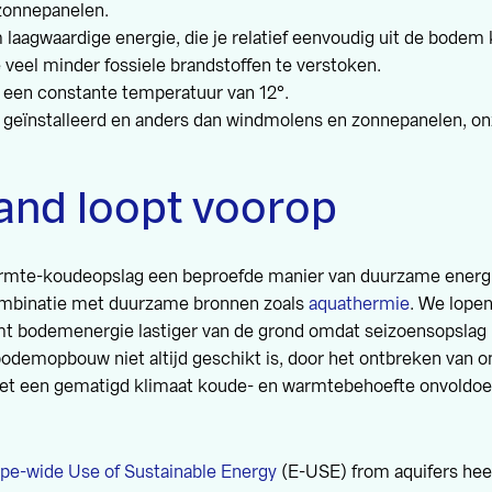
onnepanelen.
 laagwaardige energie, die je relatief eenvoudig uit de bodem 
 veel minder fossiele brandstoffen te verstoken.
een constante temperatuur van 12°.
l geïnstalleerd en anders dan windmolens en zonnepanelen, on
and loopt voorop
armte-koudeopslag een beproefde manier van duurzame energ
ombinatie met duurzame bronnen zoals
aquathermie
. We lope
t bodemenergie lastiger van de grond omdat seizoensopslag ni
bodemopbouw niet altijd geschikt is, door het ontbreken van o
et een gematigd klimaat koude- en warmtebehoefte onvoldoe
pe-wide Use of Sustainable Energy
(E-USE) from aquifers hee