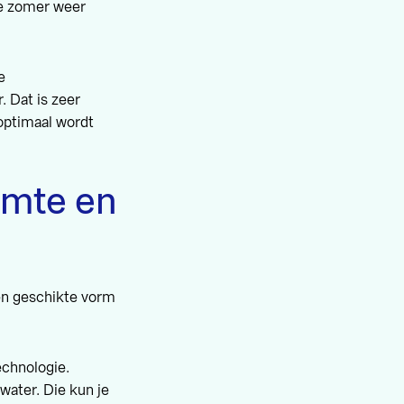
de zomer weer
e
 Dat is zeer
optimaal wordt
rmte en
en geschikte vorm
chnologie.
water. Die kun je