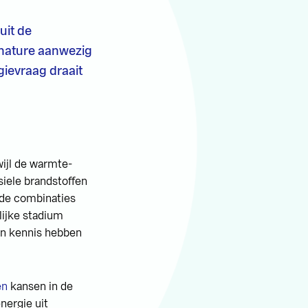
uit de
 nature aanwezig
gievraag draait
wijl de warmte-
siele brandstoffen
 de combinaties
lijke stadium
en kennis hebben
en
kansen in de
nergie uit