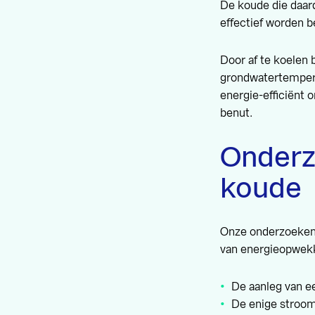
De koude die daard
effectief worden b
Door af te koelen
grondwatertempera
energie-efficiënt
benut.
Onderz
koude
Onze onderzoeken 
van energieopwekki
De aanleg van e
De enige stroom 