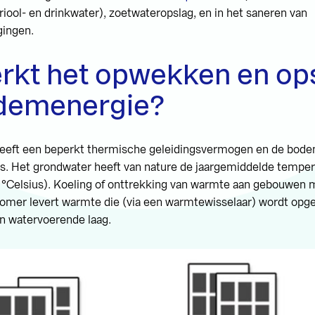
riool- en drinkwater), zoetwateropslag, en in het saneren van
gingen.
rkt het opwekken en op
demenergie?
eeft een beperkt thermische geleidingsvermogen en de bod
es. Het grondwater heeft van nature de jaargemiddelde temper
2 °Celsius). Koeling of onttrekking van warmte aan gebouwen 
zomer levert warmte die (via een warmtewisselaar) wordt opge
n watervoerende laag.