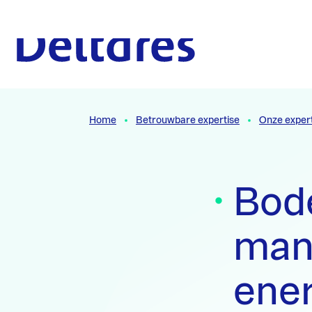
Naar hoofdcontent
Naar homepage
Home
Betrouwbare expertise
Onze exper
Bod
man
ene