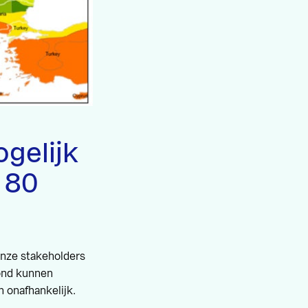
gelijk
 80
onze stakeholders
ond kunnen
n onafhankelijk.