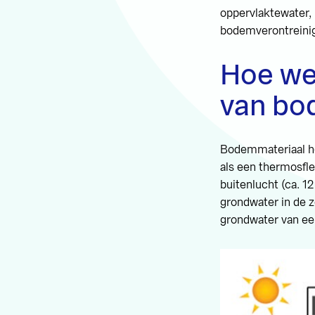
oppervlaktewater, 
bodemverontreini
Hoe we
van bo
Bodemmateriaal h
als een thermosfl
buitenlucht (ca. 1
grondwater in de 
grondwater van ee