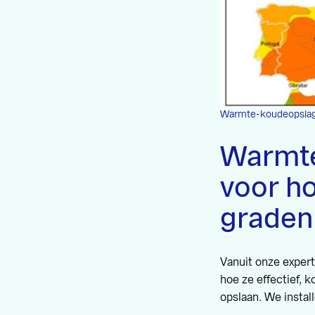
Warmte-koudeopslag 
Warmte
voor h
graden
Vanuit onze exper
hoe ze effectief,
opslaan. We instal