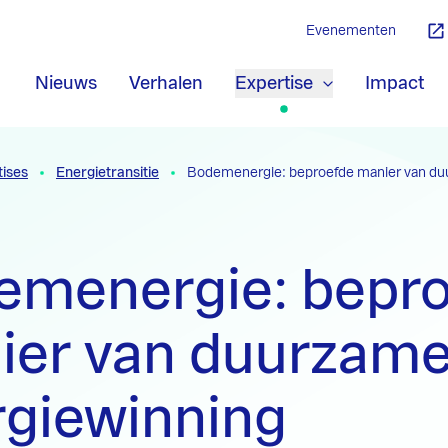
Evenementen
Nieuws
Verhalen
Expertise
Impact
tises
Energietransitie
Bodemenergie: beproefde manier van du
emenergie: bepr
ier van duurzam
rgiewinning