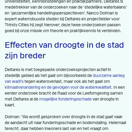
universiteiten, kennisinstellingen en praktijkpartners. Deltares is
medetrekker van de onderzoeken naar de ‘stedelijke waterbalans’
en ‘gezamenlijke handelingsperspectieven’. Nanco Dolman is
expert waterrobuuste steden bij Deltares en projectleider voor
Thirsty Cities hij zegt hierover; deze twee onderzoeken passen
goed bij onze missie om theorie en praktijkkennis te verbinden.
Effecten van droogte in de stad
zijn breder
Deltares is met toegepaste onderzoeksprojecten actief in
stedelijk gebied als het gaat om bijvoorbeeld de
duurzame aanleg
van wadi’s
tegen wateroverlast, maar ook als het gaat om
klimaatverandering en de gevolgen voor de
waterkwaliteit.
In een
eerder onderzoek bracht de Raad voor de Leefomgeving samen
met Deltares al de
mogelijke funderingsschade
van droogte in
kaart.
Dolman: “Als wordt gesproken over droogte in de stad gaat vaak
de aandacht uit naar funderingsschade en bodemdaling. Helemaal
terecht, daar hebben inwoners last van en het vraagt om