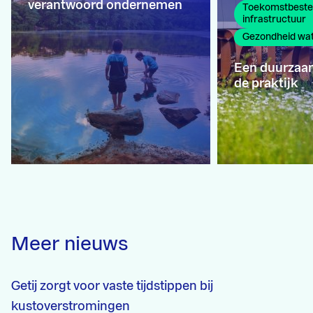
verantwoord ondernemen
Toekomstbeste
infrastructuur
Gezondheid wa
Een duurzaam
de praktijk
Meer nieuws
Getij zorgt voor vaste tijdstippen bij
kustoverstromingen