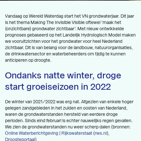
Vandaag op Wereld Waterdag start het VN grondwaterjaar. Dit jaar
is het thema Making The Invisible Visible oftewel ‘maak het
(onzichtbare) grondwater zichtbaar’. Met nieuw ontwikkelde
prognoses gebaseerd op het Landelijk Hydrologisch Model maken
we vooruitzichten voor het grondwater voor heel Nederland
zichtbaar. Dit is van belang voor de landbouw, natuurorganisaties,
de drinkwatersector en waterbeheerders om tijdig te kunnen
anticiperen op droogte.
Ondanks natte winter, droge
start groeiseizoen in 2022
De winter van 2021/2022 was erg nat. Afgezien van enkele hoger
gelegen zandgebieden in het zuiden en oosten van Nederland,
waren de grondwaterstanden hersteld van eerdere droge
perioden. Sinds eind februari is echter nauwelijks regen gevallen.
We zien de grondwaterstanden nu weer scherp dalen (bronnen:
Online Waterberichtgeving | Rijkswaterstaat
(
rws.nl
),
Droogteportaal
)