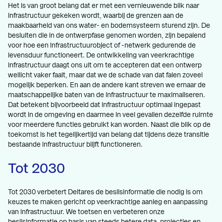
Het is van groot belang dat er met een vernieuwende blik naar
infrastructuur gekeken wordt, waarbij de grenzen aan de
maakbaarheid van ons water- en bodemsysteem sturend zijn. De
besluiten die in de ontwerpfase genomen worden, zijn bepalend
voor hoe een infrastructuurobject of -netwerk gedurende de
levensduur functioneert. De ontwikkeling van veerkrachtige
infrastructuur daagt ons uit om te accepteren dat een ontwerp
wellicht vaker faalt, maar dat we de schade van dat falen zoveel
mogelijk beperken. En aan de andere kant streven we ernaar de
maatschappelijke baten van de infrastructuur te maximaliseren.
Dat betekent bijvoorbeeld dat infrastructuur optimaal ingepast
wordt in de omgeving en daarmee in veel gevallen dezelfde ruimte
voor meerdere functies gebruikt kan worden. Naast die blik op de
toekomst is het tegelijkertijd van belang dat tijdens deze transitie
bestaande infrastructuur blijft functioneren.
Tot 2030
Tot 2030 verbetert Deltares de beslisinformatie die nodig is om
keuzes te maken gericht op veerkrachtige aanleg en aanpassing
van infrastructuur. We toetsen en verbeteren onze
beslisinformatie op basis van steeds betere data, projecties en