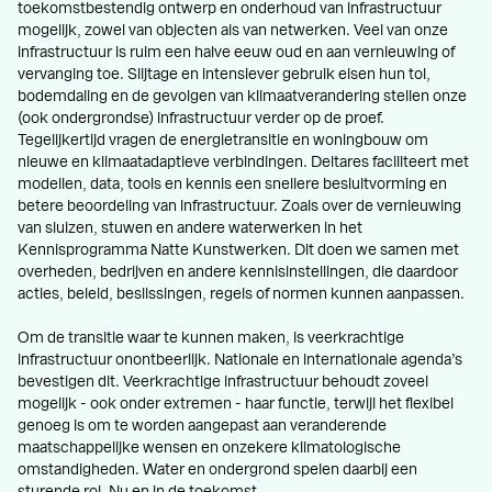
toekomstbestendig ontwerp en onderhoud van infrastructuur
mogelijk, zowel van objecten als van netwerken. Veel van onze
infrastructuur is ruim een halve eeuw oud en aan vernieuwing of
vervanging toe. Slijtage en intensiever gebruik eisen hun tol,
bodemdaling en de gevolgen van klimaatverandering stellen onze
(ook ondergrondse) infrastructuur verder op de proef.
Tegelijkertijd vragen de energietransitie en woningbouw om
nieuwe en klimaatadaptieve verbindingen. Deltares faciliteert met
modellen, data, tools en kennis een snellere besluitvorming en
betere beoordeling van infrastructuur. Zoals over de vernieuwing
van sluizen, stuwen en andere waterwerken in het
Kennisprogramma Natte Kunstwerken. Dit doen we samen met
overheden, bedrijven en andere kennisinstellingen, die daardoor
acties, beleid, beslissingen, regels of normen kunnen aanpassen.
Om de transitie waar te kunnen maken, is veerkrachtige
infrastructuur onontbeerlijk. Nationale en internationale agenda’s
bevestigen dit. Veerkrachtige infrastructuur behoudt zoveel
mogelijk - ook onder extremen - haar functie, terwijl het flexibel
genoeg is om te worden aangepast aan veranderende
maatschappelijke wensen en onzekere klimatologische
omstandigheden. Water en ondergrond spelen daarbij een
sturende rol. Nu en in de toekomst.