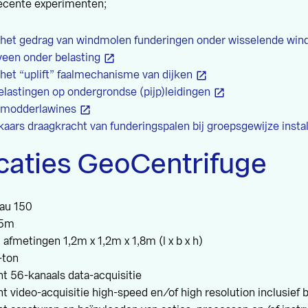
ecente experimenten;
het gedrag van windmolen funderingen onder wisselende wind
veen onder belasting
het “uplift” faalmechanisme van dijken
elastingen op ondergrondse (pijp)leidingen
 modderlawines
kaars draagkracht van funderingspalen bij groepsgewijze instal
icaties GeoCentrifuge
au 150
 5m
fmetingen 1,2m x 1,2m x 1,8m (l x b x h)
-ton
ght 56-kanaals data-acquisitie
ght video-acquisitie high-speed en/of high resolution inclusief 