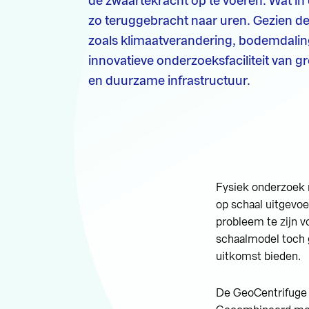
de zwaartekracht op te voeren. Wat in
zo teruggebracht naar uren. Gezien d
zoals klimaatverandering, bodemdaling
innovatieve onderzoeksfaciliteit van g
en duurzame infrastructuur.
Fysiek onderzoek n
op schaal uitgevo
probleem te zijn v
schaalmodel toch 
uitkomst bieden.
De GeoCentrifuge i