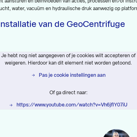
ght aansturen en beïnvloeden van acties, processen en/of ins
lucht, water, vacuüm en hydraulische druk aanwezig op platfo
installatie van de GeoCentrifuge
Je hebt nog niet aangegeven of je cookies wilt accepteren of
weigeren. Hierdoor kan dit element niet worden getoond.
Pas je cookie instellingen aan
Of ga direct naar:
https://www.youtube.com/watch?v=Vh6jfIY07iU