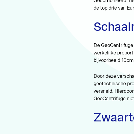
Gecombineerd met 
de top drie van Eu
Schaal
De GeoCentrifuge 
werkelijke proport
bijvoorbeeld 10cm 
Door deze verscha
geotechnische proc
versneld. Hierdoor
GeoCentrifuge nie
Zwaart