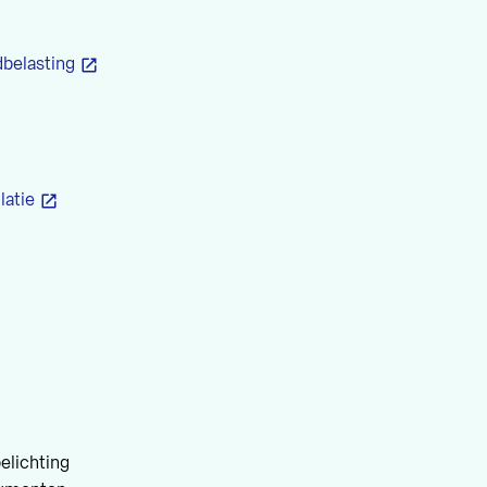
belasting
latie
belichting