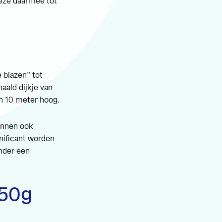
eze daarmee tot
 blazen” tot
aald dijkje van
an 10 meter hoog.
unnen ook
nificant worden
onder een
150g