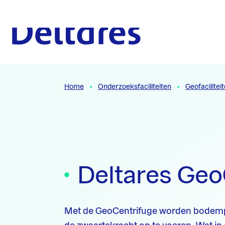
Naar hoofdcontent
Naar homepage
Home
Onderzoeksfaciliteiten
Geofacilitei
Deltares Geo
Met de GeoCentrifuge worden bodemp