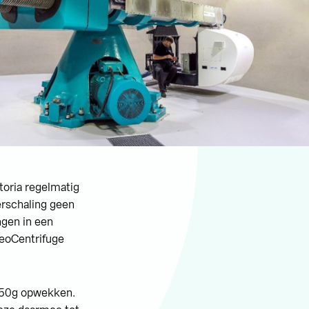
toria regelmatig
erschaling geen
ngen in een
GeoCentrifuge
 150g opwekken.