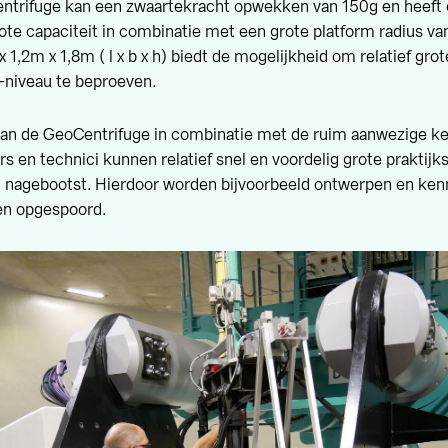
ntrifuge kan een zwaartekracht opwekken van 150g en heeft e
ote capaciteit in combinatie met een grote platform radius v
x 1,2m x 1,8m ( l x b x h) biedt de mogelijkheid om relatief gr
-niveau te beproeven.
van de GeoCentrifuge in combinatie met de ruim aanwezige ke
 en technici kunnen relatief snel en voordelig grote praktijks
 nagebootst. Hierdoor worden bijvoorbeeld ontwerpen en kenn
 en opgespoord.