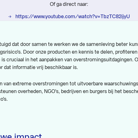
Of ga direct naar:
https://www.youtube.com/watch?v=TbzTC82ijyU
rtuigd dat door samen te werken we de samenleving beter k
srisico's. Door onze producten en kennis te delen, profiteren
e is cruciaal in het aanpakken van overstromingsuitdagingen.
 dat informatie vrij beschikbaar is.
en van extreme overstromingen tot uitvoerbare waarschuwing
steunen overheden, NGO's, bedrijven en burgers bij het besc
o's
.
 we impact