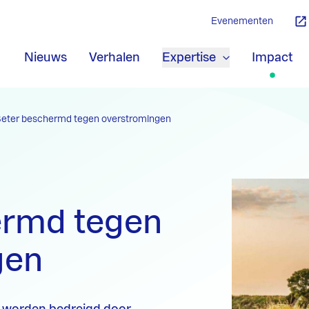
Evenementen
Nieuws
Verhalen
Expertise
Impact
eter beschermd tegen overstromingen
ermd tegen
gen
d worden bedreigd door