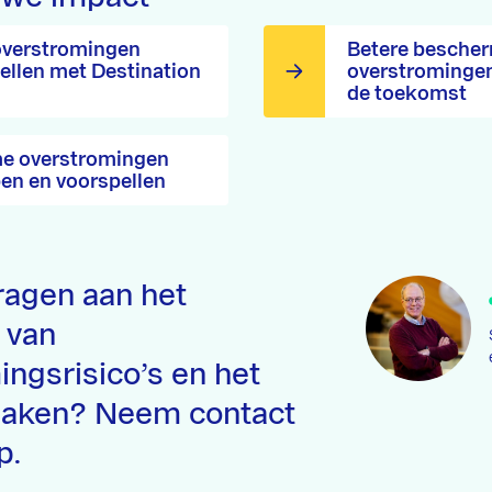
overstromingen
Betere bescher
ellen met Destination
overstromingen
de toekomst
e overstromingen
pen en voorspellen
dragen aan het
 van
ngsrisico’s en het
maken? Neem contact
p.