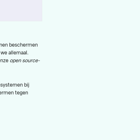
unnen beschermen
 we allemaal.
 Onze
open source-
ssystemen bij
hermen tegen