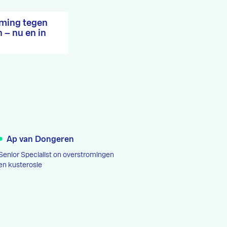
ming tegen
 – nu en in
Ap van Dongeren
Senior Specialist on overstromingen
en kusterosie