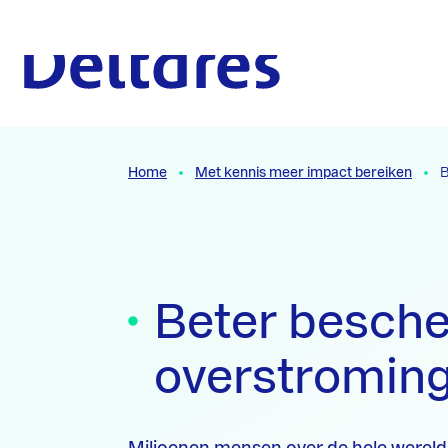
Naar hoofdcontent
Naar homepage
Home
Met kennis meer impact bereiken
B
Beter besch
overstromin
Miljoenen mensen over de hele werel