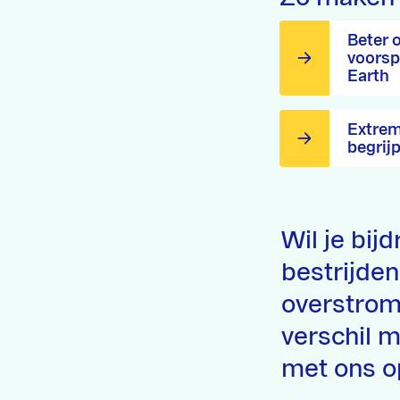
Beter 
voorsp
Earth
Extrem
begrij
Wil je bij
bestrijden
overstromi
verschil 
met ons o