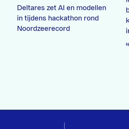
Deltares zet AI en modellen
in tijdens hackathon rond
Noordzeerecord
i
N