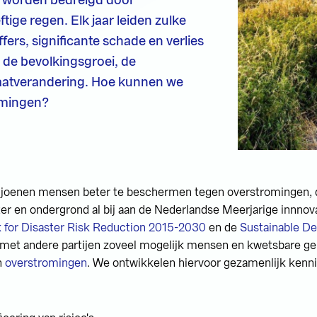
tige regen. Elk jaar leiden zulke
ers, significante schade en verlies
 de bevolkingsgroei, de
aatverandering. Hoe kunnen we
omingen?
joenen mensen beter te beschermen tegen overstromingen, 
ter en ondergrond al bij aan de Nederlandse Meerjarige innno
for Disaster Risk Reduction 2015-2030
en de
Sustainable D
g met andere partijen zoveel mogelijk mensen en kwetsbare g
n
overstromingen
. We ontwikkelen hiervoor gezamenlijk kenn