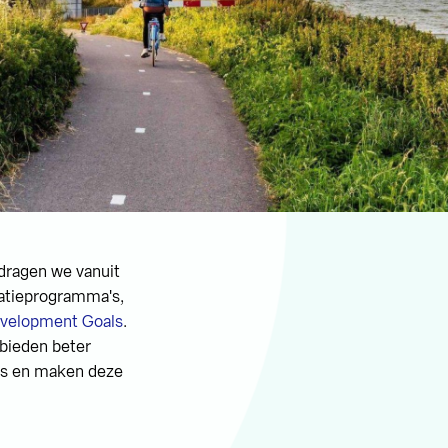
dragen we vanuit
vatieprogramma's,
evelopment Goals
.
ebieden beter
is en maken deze