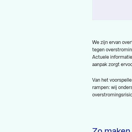
We zijn ervan ove
tegen overstroming
Actuele informati
aanpak zorgt ervoor
Van het voorspell
rampen: wij onder
overstromingsrisic
Zo maken