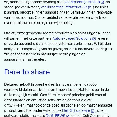
Wij hebben uitgebreide ervaring met
veerkrachtige steden
en
stedelijke veerkracht,
veerkrachtige infrastructuur
(inclusief
planning, beoordeling en aanpassing) en vernieuwing en renovatie
van infrastructuur. Op het gebied van energie bieden wij advies
over hernieuwbare energie en wijkkoeling.
Dankzij onze gespecialiseerde producten en oplossingen kunnen
wij samen met onze partners
Nature-based Solutions
leveren
en zo de gezondheid van de ecosystemen verbeteren. Wij bieden
analyse en aanpassing van de gevolgen van klimaatverandering en
zijn gespecialiseerd in natuurlijke bedreigingen en
aanpassingsmaatregelen.
Dare to share
Deltares gelooft in openheid en transparantie, en dat door
wereldwijd delen van kennis en innovatieve inzichten leven in de
delta mogelijk maakt. Ons ‘dare to share’ principe geldt voor al
onze klanten en omvat de software en de tools die wij
ontwikkelen, maar ook onze specialistische en op maat gemaakte
oplossingen. Hieronder vallen onze
Delft3D software
, open
software-platforms zoals
Delft-FEWS
en het Gulf Community